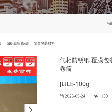
当
袋
编织镀铝膜/袋
复合包装材料
气相防锈纸 覆膜包
卷筒
JLILE-100g
2025-05-24
1130